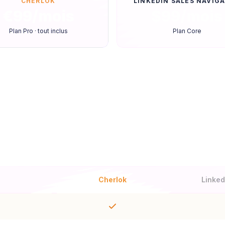
CHERLOK
LINKEDIN SALES NAVIG
€99/mois
$99/mois
Plan Pro · tout inclus
Plan Core
ison fonctionnalité par foncti
Cherlok
Linked