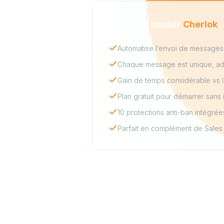
Pourquoi choisir
Cherlok
Automatise l’envoi de messages 
Chaque message est unique, ada
Gain de temps considérable vs 
Plan gratuit pour démarrer sans
10 protections anti-ban intégrée
Parfait en complément de Sales