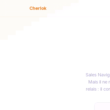
Cherlok
Cherlok
Sales Naviga
Mais il ne
relais : il