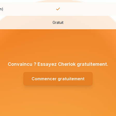
n)
Gratuit
Convaincu ? Essayez Cherlok gratuitement.
Commencer gratuitement