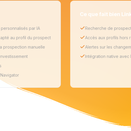
Ce que fait bien Li
personnalisés par IA
Recherche de prospect
pté au profil du prospect
Accès aux profils hors r
la prospection manuelle
Alertes sur les changem
 investissement
Intégration native avec
s
 Navigator