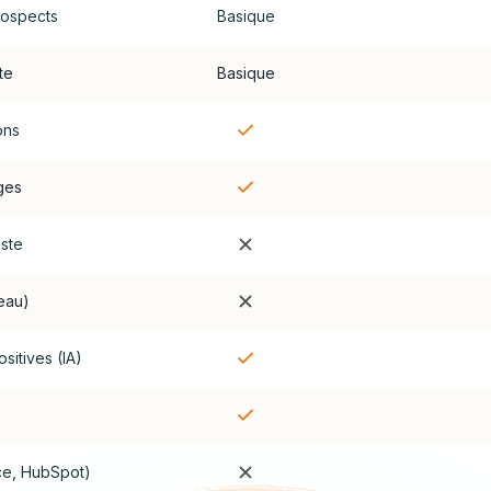
ospects
Basique
ste
Basique
ons
ges
ste
eau)
sitives (IA)
ce, HubSpot)