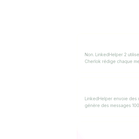
LinkedHelper 2 utilise-
Non. LinkedHelper 2 utili
Cherlok rédige chaque mes
Quel risque de ban Li
LinkedHelper envoie des 
génère des messages 100% u
Lequel est meilleur po