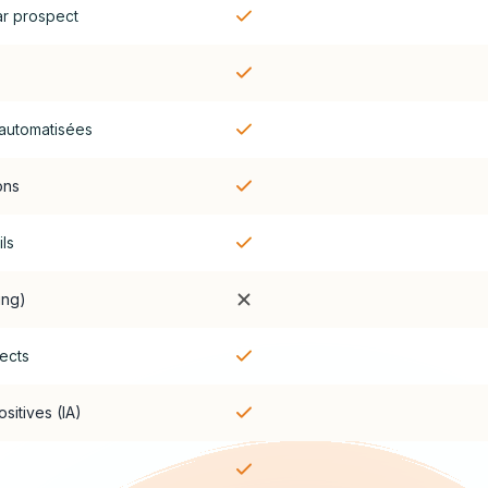
ar prospect
automatisées
ons
ils
ing)
pects
sitives (IA)