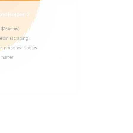
nkedHelper 2
s $15/mois)
kedIn (scraping)
s personnalisables
émarrer