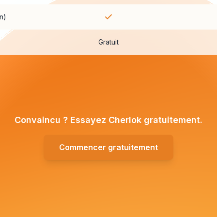
n)
Gratuit
Convaincu ? Essayez Cherlok gratuitement.
Commencer gratuitement