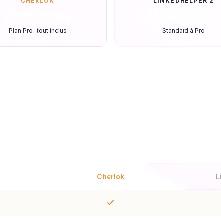
CHERLOK
LINKEDHELPER 2
€99/mois
$15–45/mo
Plan Pro · tout inclus
Standard à Pro
ison fonctionnalité par foncti
Cherlok
L