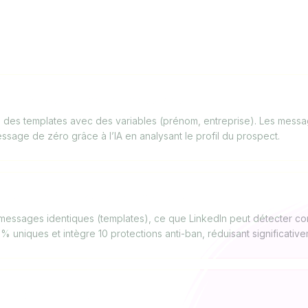
FAQ
t-il l’IA pour rédiger les messages ?
se des templates avec des variables (prénom, entreprise). Les mess
sage de zéro grâce à l’IA en analysant le profil du prospect.
nkedIn avec LinkedHelper vs Cherlok ?
messages identiques (templates), ce que LinkedIn peut détecter c
niques et intègre 10 protections anti-ban, réduisant significativem
ur les freelances ?