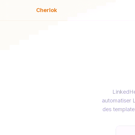
Cherlok
Che
LinkedHe
automatiser L
des templates