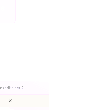
is
onnalité
inkedHelper 2