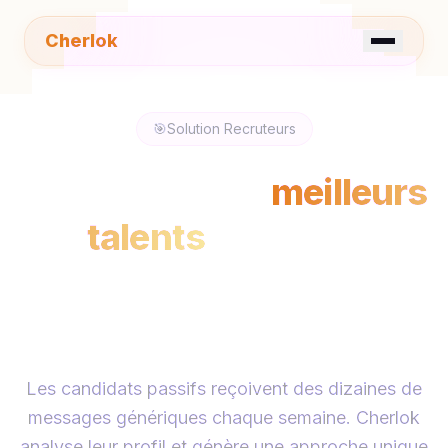
Cherlok
☀️
FR
EN
🎯
Solution Recruteurs
Approchez les
meilleurs
talents
avec des
messages auxquels ils
répondent
Les candidats passifs reçoivent des dizaines de
messages génériques chaque semaine. Cherlok
analyse leur profil et génère une approche unique