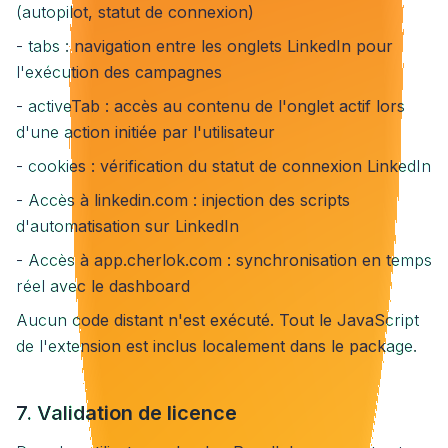
(autopilot, statut de connexion)
- tabs : navigation entre les onglets LinkedIn pour
l'exécution des campagnes
- activeTab : accès au contenu de l'onglet actif lors
d'une action initiée par l'utilisateur
- cookies : vérification du statut de connexion LinkedIn
- Accès à linkedin.com : injection des scripts
d'automatisation sur LinkedIn
- Accès à app.cherlok.com : synchronisation en temps
réel avec le dashboard
Aucun code distant n'est exécuté. Tout le JavaScript
de l'extension est inclus localement dans le package.
7. Validation de licence