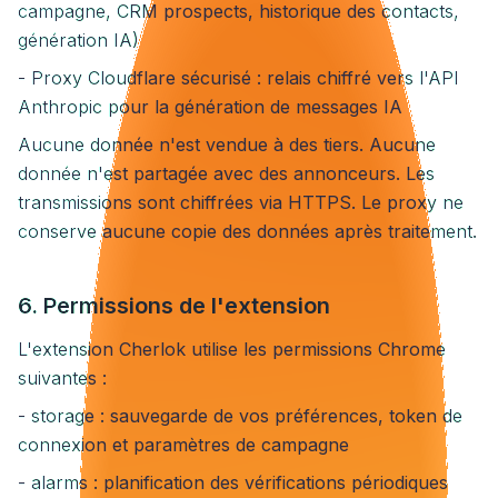
campagne, CRM prospects, historique des contacts,
génération IA)
- Proxy Cloudflare sécurisé : relais chiffré vers l'API
Anthropic pour la génération de messages IA
Aucune donnée n'est vendue à des tiers. Aucune
donnée n'est partagée avec des annonceurs. Les
transmissions sont chiffrées via HTTPS. Le proxy ne
conserve aucune copie des données après traitement.
6. Permissions de l'extension
L'extension Cherlok utilise les permissions Chrome
suivantes :
- storage : sauvegarde de vos préférences, token de
connexion et paramètres de campagne
- alarms : planification des vérifications périodiques